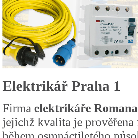
Elektrikář Praha 1
Firma
elektrikáře Romana
jejichž kvalita je prověře
během osmnáctiletého působ